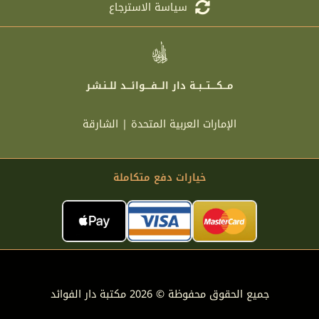
سياسة الاسترجاع
مـــكــــتـــبــة دار الـــفــــوائـــد للــنـشـر
الإمارات العربية المتحدة | الشارقة
خيارات دفع متكاملة
جميع الحقوق محفوظة © 2026 مكتبة دار الفوائد