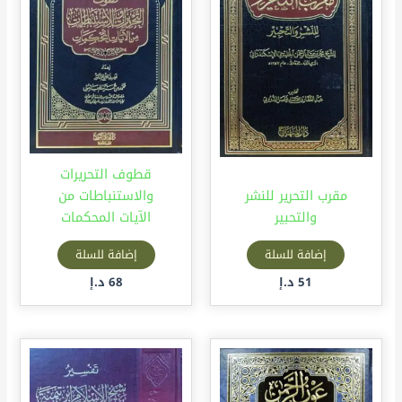
قطوف التحريرات
مقرب التحرير للنشر
والاستنباطات من
والتحبير
الآيات المحكمات
إضافة للسلة
إضافة للسلة
51
د.إ
68
د.إ