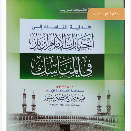
هداية
الناسك
إلى
اختيارات
الإمام
ابن
باز
في
المناسك
\
غلاف