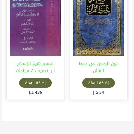
عون الرحمن في حفظ
تفسير شيخ الإسلام
القرآن
ابن تيمية \ 7 مجلدات
إضافة للسلة
إضافة للسلة
54
د.إ
436
د.إ