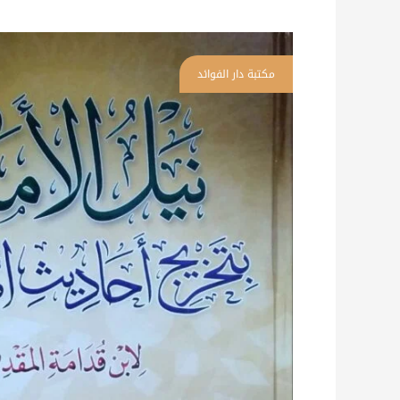
كمية
نيل
الأماني
بتخريج
أحاديث
المغنى
\
11
مجلداً