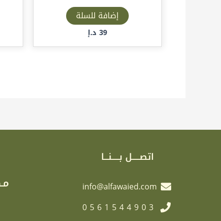
إضافة للسلة
39
د.إ
اتصـــــل بـــــنـــا
مـك
info@alfawaied.com
0561544903