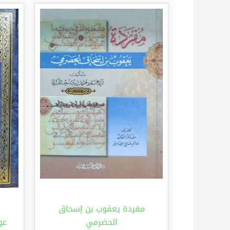
مفردة يعقوب بن إسحاق
الحضرمي
عو