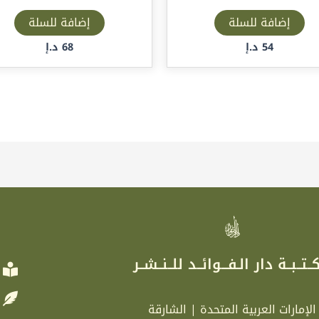
إضافة للسلة
إضافة للسلة
54
د.إ
68
د.إ
ر
ــتــبــة دار الـفـــوائــد للــنــشــر
الإمارات العربية المتحدة | الشارقة