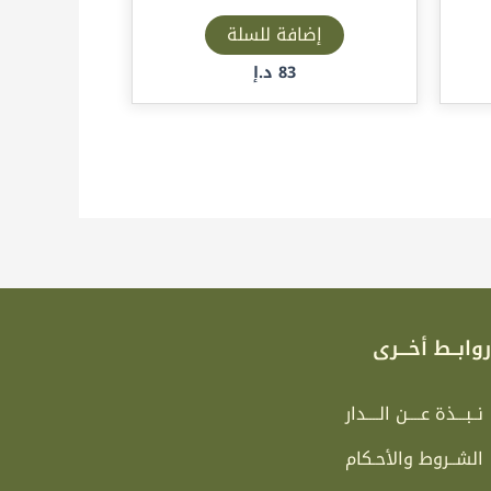
إضافة للسلة
83
د.إ
وابــط أخـــرى
نــبـــذة عــــن الــــدار
الشــروط والأحـكام