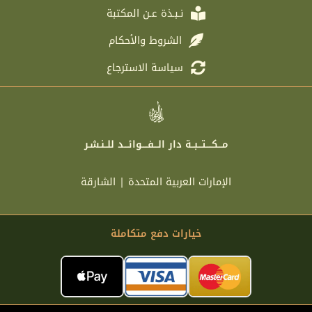
نـبـذة عـن المكتبة
الشروط والأحكام
سياسة الاسترجاع
مـــكــــتـــبــة دار الـــفــــوائـــد للــنـشـر
الإمارات العربية المتحدة | الشارقة
خيارات دفع متكاملة