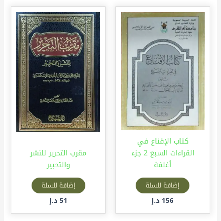
كتاب الإقناع في
القراءات السبع 2 جزء
مقرب التحرير للنشر
أغلفة
والتحبير
إضافة للسلة
إضافة للسلة
156
د.إ
51
د.إ