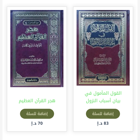
القول المأمول في
بيان أسباب النزول
هجر القرآن العظيم
إضافة للسلة
إضافة للسلة
83
د.إ
70
د.إ