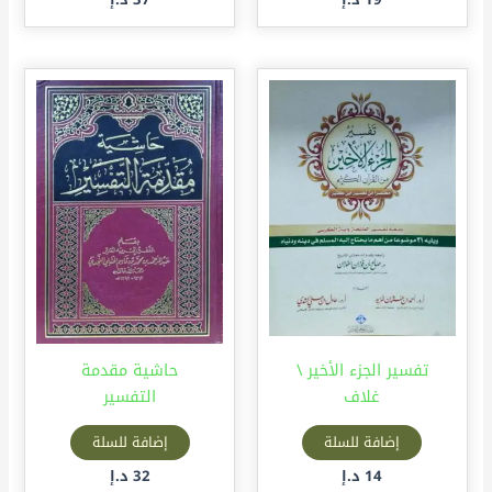
تفسير الجزء الأخير \
حاشية مقدمة
غلاف
التفسير
إضافة للسلة
إضافة للسلة
14
د.إ
32
د.إ