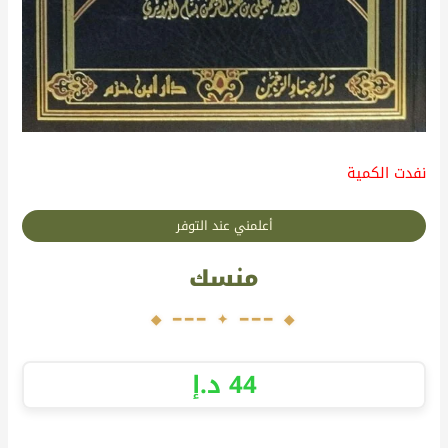
نفدت الكمية
أعلمني عند التوفر
منسك
44
د.إ