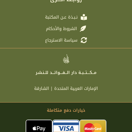
m
k
a
m
نـبـذة عـن المكتبة
الشروط والأحكام
سياسة الاسترجاع
مـــكــــتـــبــة دار الـــفــــوائـــد للــنـشـر
الإمارات العربية المتحدة | الشارقة
خيارات دفع متكاملة