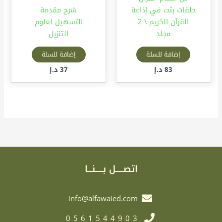
حلقات بثت في إذاعة
شرح مقدمة
القرآن الكريم \ 2
التسهيل لعلوم
مجلد
التنزيل
إضافة للسلة
إضافة للسلة
83
د.إ
37
د.إ
اتصـــــل بـــــنـــا
info@alfawaied.com
0561544903