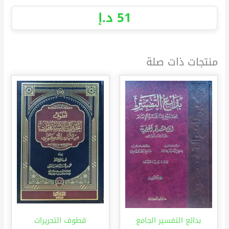
51
د.إ
منتجات ذات صلة
بدائع التفسير الجامع
قطوف التحريرات