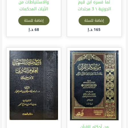
لما فسره ابن قيم
والاستنباطات من
الجوزية \ 3 مجلدات
الآيات المحكمات
إضافة للسلة
إضافة للسلة
165
د.إ
68
د.إ
من أحكام القرآن