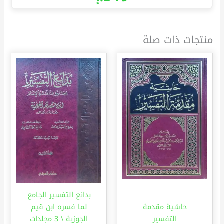
منتجات ذات صلة
بدائع التفسير الجامع
حاشية مقدمة
لما فسره ابن قيم
التفسير
الجوزية \ 3 مجلدات