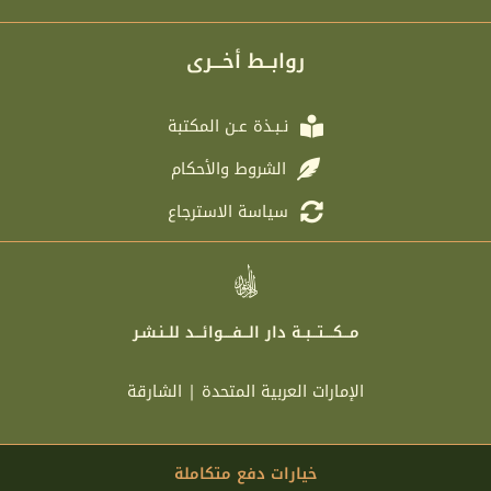
l
i
c
s
e
t
e
t
g
t
b
a
r
e
o
g
روابــط أخـــرى
a
r
o
r
m
k
a
m
نـبـذة عـن المكتبة
الشروط والأحكام
سياسة الاسترجاع
مـــكــــتـــبــة دار الـــفــــوائـــد للــنـشـر
الإمارات العربية المتحدة | الشارقة
خيارات دفع متكاملة