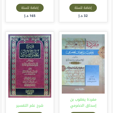
إضافة للسلة
إضافة للسلة
32
د.إ
165
د.إ
مفردة يعقوب بن
إسحاق الحضرمي
شرح علم التفسير