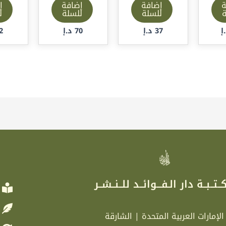
ة
إضافة
إضافة
إ
ة
للسلة
للسلة
ل
إ
37
د.إ
70
د.إ
2
ر
ــتــبــة دار الـفـــوائــد للــنــشــر
الإمارات العربية المتحدة | الشارقة