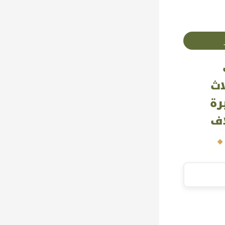
اث
رة
اف