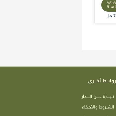
ضافة
لسلة
7
د.إ
وابــط أخـــرى
نــبـــذة عــــن الــــدار
الشــروط والأحـكام