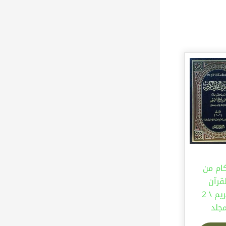
ام من
قرآن
الكريم \ 2
جلد