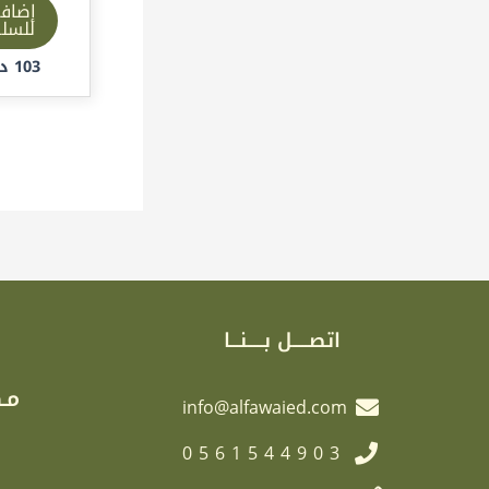
إضاف
للسل
103
د.
اتصـــــل بـــــنـــا
مـك
info@alfawaied.com
0561544903