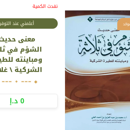
نفدت الكمية
أعلمني عند التوفر
معنى حديث
الشؤم في ثل
ومباينته للطي
الشركية \ غل
0
د.إ