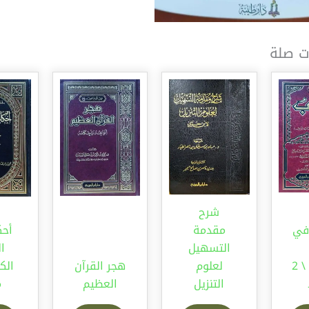
ت صلة
شرح
في
مقدمة
أحك
التسهيل
ال
الأسباب \ 2
لعلوم
هجر القرآن
التنزيل
العظيم
م