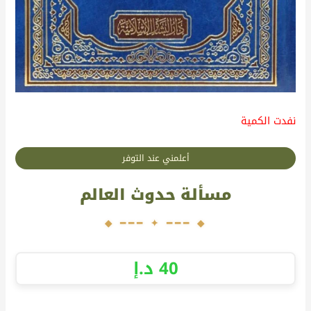
نفدت الكمية
أعلمني عند التوفر
مسألة حدوث العالم
40
د.إ