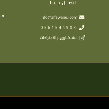
اتصـــــل بـــــنـــا
مـك
info@alfawaied.com
0561544903
الشــكــاوى والاقتراحات