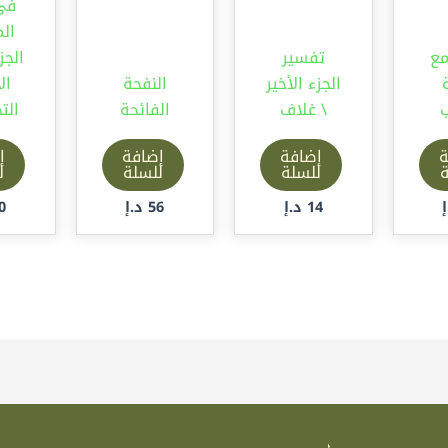
في
ال
مع
تفسير
الجز
الجزء الأخير
النفحة
ال
ب
\ غلاف
الفائحة
الت
ة
إضافة
إضافة
إ
ة
للسلة
للسلة
ل
14
د.إ
56
د.إ
0