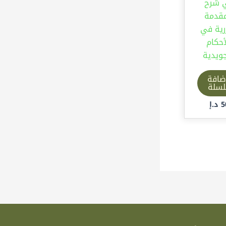
 شرح
مقدمة
رية في
أحكام
جويدية
ضافة
لسلة
5
د.إ