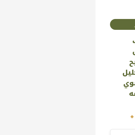
ح
ليل
نوي
ه