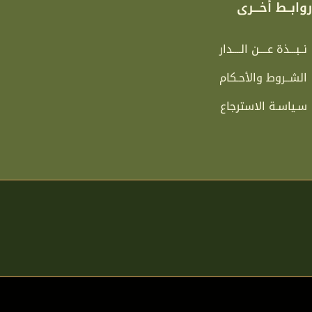
وابــط أخـــرى
نــبـــذة عــــن الــــدار
الشــروط والأحـكام
سـياسـة الاسترجاع