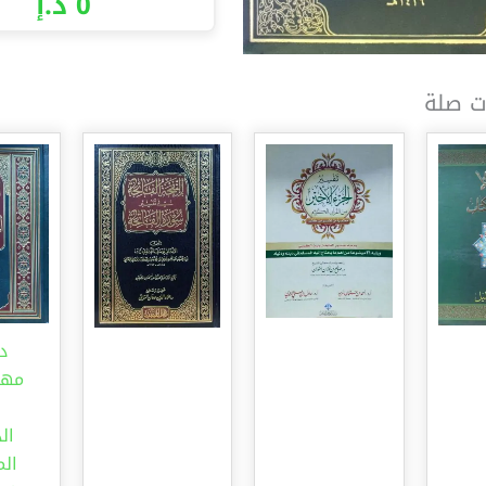
0
د.إ
ت صلة
د
مهم
ش
ال
ال