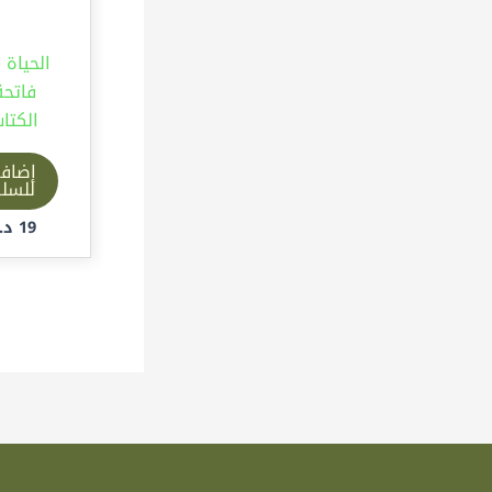
الحياة 
فاتحة
الكتا
إضاف
للسل
19
د.إ