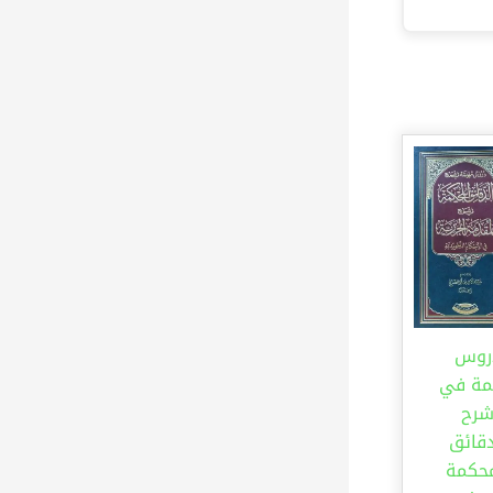
روس
ة في
رح
دقائق
محكمة