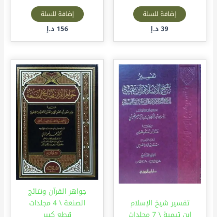
إضافة للسلة
إضافة للسلة
39
د.إ
156
د.إ
جواهر القرآن ونتائج
تفسير شيخ الإسلام
الصنعة \ 4 مجلدات
ابن تيمية \ 7 مجلدات
قطع كبير