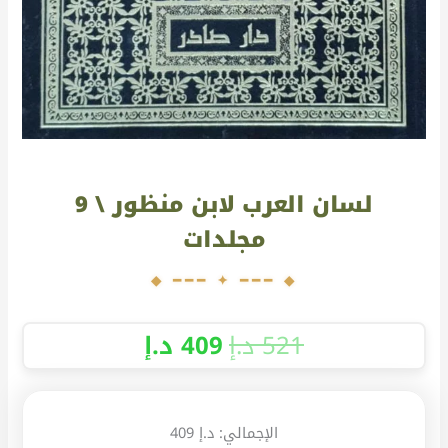
لسان العرب لابن منظور \ 9
مجلدات
521
د.إ
409
د.إ
الإجمالي:
د.إ 409