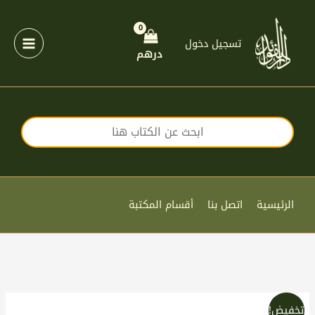
خطي
لى
لمحتوى
تسجيل دخول
درهم
الرئيسية
اتصل بنا
أقسام المكتبة
السعر
السعر
كمية
تخفيض!