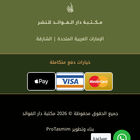
مـــكــــتـــبــة دار الـــفــــوائـــد للــنـشـر
الإمارات العربية المتحدة | الشارقة
خيارات دفع متكاملة
جميع الحقوق محفوظة © 2026 مكتبة دار الفوائد
بناء وتطوير
ProTasmim
مساعدة