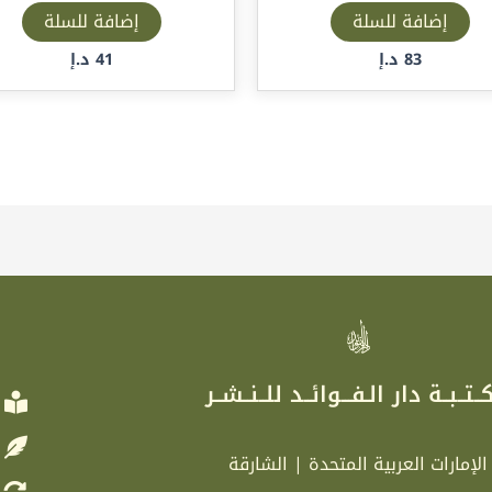
إضافة للسلة
إضافة للسلة
83
د.إ
41
د.إ
ر
ــتــبــة دار الـفـــوائــد للــنــشــر
الإمارات العربية المتحدة | الشارقة