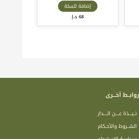
إضافة للسلة
68
د.إ
وابــط أخـــرى
نــبـــذة عــــن الــــدار
الشــروط والأحـكام
سـياسـة الاسترجاع