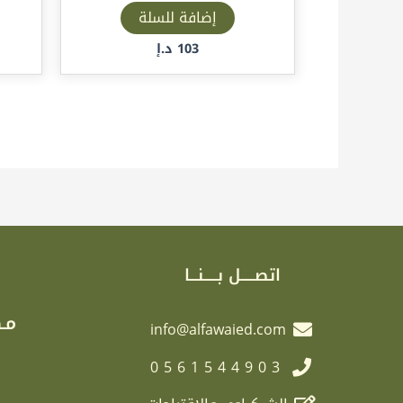
إضافة للسلة
103
د.إ
اتصـــــل بـــــنـــا
مـك
info@alfawaied.com
0561544903