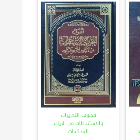
قطوف التحريرات
والاستنباطات من الآيات
د
المحكمات