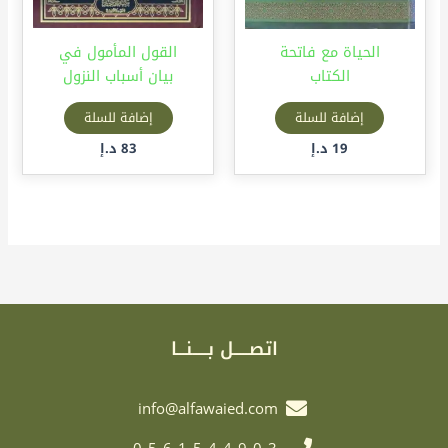
الحياة مع فاتحة
القول المأمول في
الكتاب
بيان أسباب النزول
إضافة للسلة
إضافة للسلة
19
د.إ
83
د.إ
اتصـــــل بـــــنـــا
info@alfawaied.com