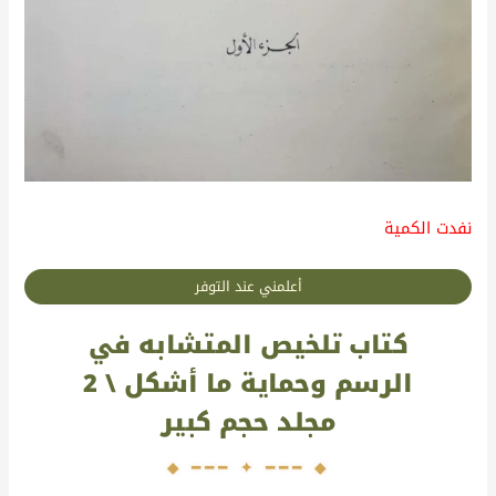
نفدت الكمية
أعلمني عند التوفر
كتاب تلخيص المتشابه في
الرسم وحماية ما أشكل \ 2
مجلد حجم كبير