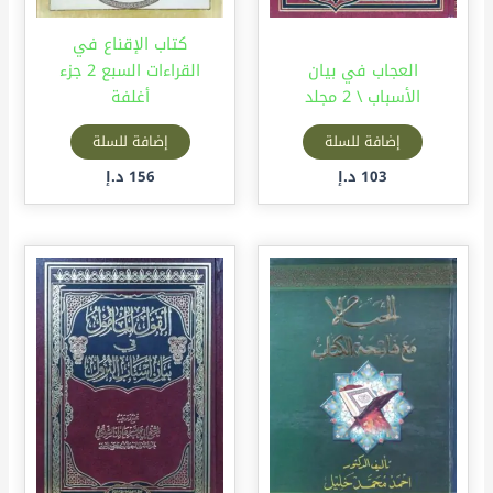
كتاب الإقناع في
العجاب في بيان
القراءات السبع 2 جزء
الأسباب \ 2 مجلد
أغلفة
إضافة للسلة
إضافة للسلة
103
د.إ
156
د.إ