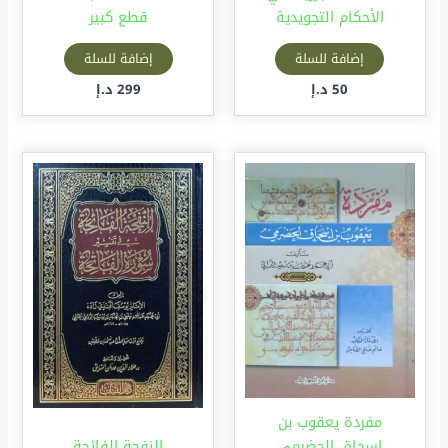
الأحكام التجويدية
قطع كبير
إضافة للسلة
إضافة للسلة
50
د.إ
299
د.إ
مفردة يعقوب بن
إسحاق الحضرمي
النفحة الفائحة