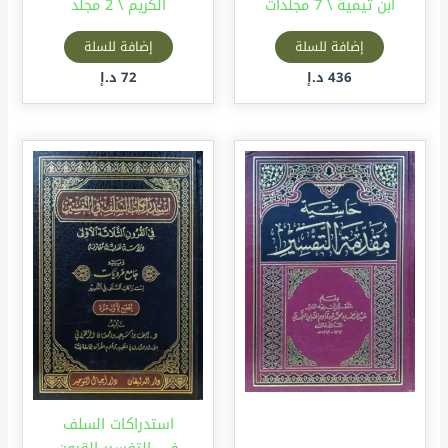
ابن تيمية \ 7 مجلدات
الكريم \ 2 مجلد
إضافة للسلة
إضافة للسلة
436
د.إ
72
د.إ
استدراكات السلف
في التفسير القرون