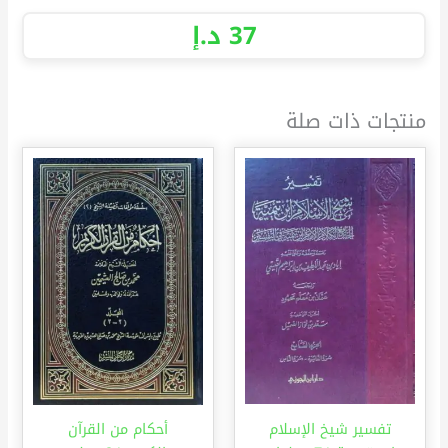
37
د.إ
منتجات ذات صلة
تفسير شيخ الإسلام
أحكام من القرآن