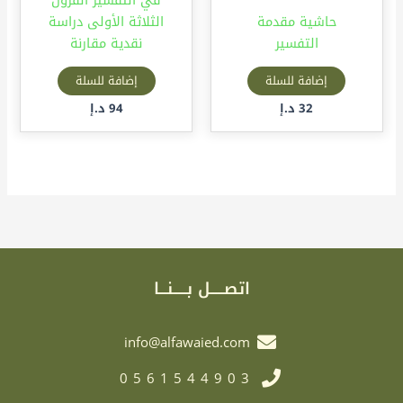
حاشية مقدمة
الثلاثة الأولى دراسة
التفسير
نقدية مقارنة
إضافة للسلة
إضافة للسلة
32
د.إ
94
د.إ
اتصـــــل بـــــنـــا
info@alfawaied.com
0561544903