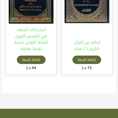
استدراكات السلف
في التفسير القرون
أحكام من القرآن
الثلاثة الأولى دراسة
الكريم \ 2 مجلد
نقدية مقارنة
إضافة للسلة
إضافة للسلة
72
د.إ
94
د.إ