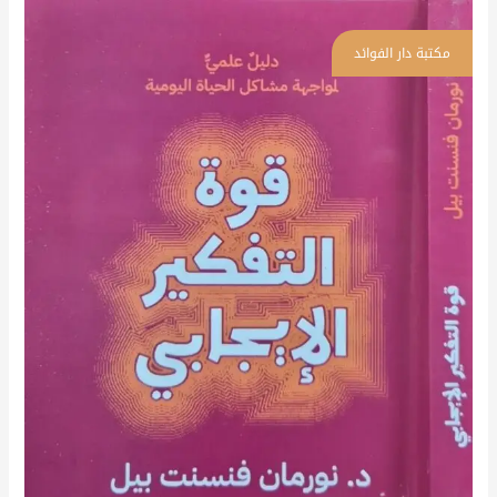
قوة
التفكير
الإيجابي
\
غلاف