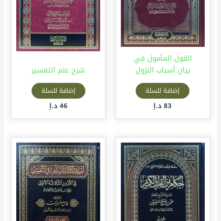
القول المأمول في
بيان أسباب النزول
شرح علم التفسير
إضافة للسلة
إضافة للسلة
83
د.إ
46
د.إ