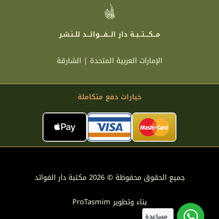
مـــكــــتـــبــة دار الـــفــــوائـــد للــنـشـر
الإمارات العربية المتحدة | الشارقة
خيارات دفع متكاملة
جميع الحقوق محفوظة © 2026 مكتبة دار الفوائد
بناء وتطوير
ProTasmim
مساعدة