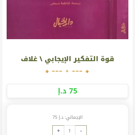
قوة التفكير الإيجابي \ غلاف
75
د.إ
الإجمالي:
د.إ 75
+
-