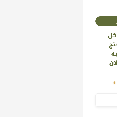
كل
تج
ه
ان