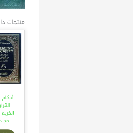
منتجات ذا
أحكام 
القرآ
مجلد