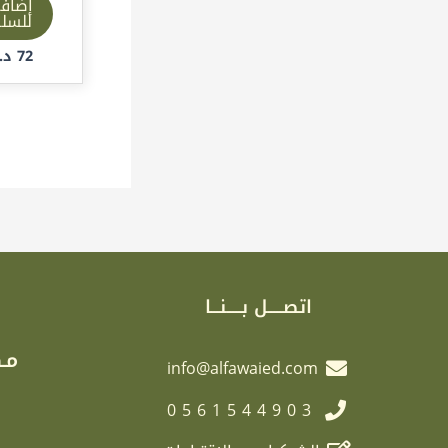
إضاف
للسل
72
د.إ
اتصـــــل بـــــنـــا
مـك
info@alfawaied.com
0561544903