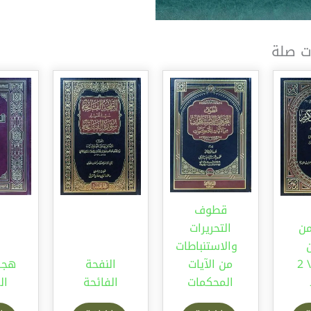
ت صلة
قطوف
من
التحريرات
ن
والاستنباطات
الكريم \ 2
من الآيات
النفحة
هجر 
المحكمات
الفائحة
ال