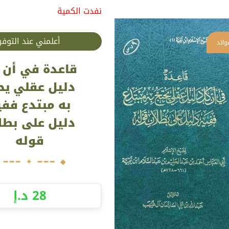
نفدت الكمية
أعلمني عند التوفر
قاعدة في أن 
دليل عقلي يح
به مبتدع ففي
دليل على بطل
قوله
28
د.إ