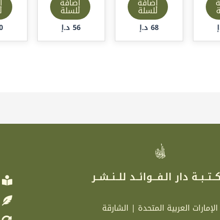
ة
إضافة
إضافة
إ
ة
للسلة
للسلة
ل
68
د.إ
56
د.إ
0
ر
ــتــبــة دار الـفـــوائــد للــنــشــر
الإمارات العربية المتحدة | الشارقة