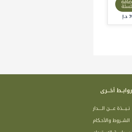
ضافة
لسلة
7
د.إ
وابــط أخـــرى
نــبـــذة عــــن الــــدار
الشــروط والأحـكام