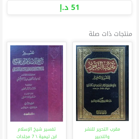
51
د.إ
منتجات ذات صلة
مقرب التحرير للنشر
تفسير شيخ الإسلام
والتحبير
ابن تيمية \ 7 مجلدات