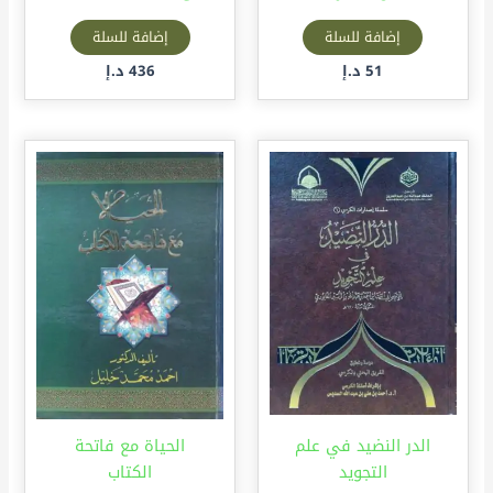
إضافة للسلة
إضافة للسلة
51
د.إ
436
د.إ
الدر النضيد في علم
الحياة مع فاتحة
التجويد
الكتاب