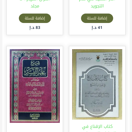
التجويد
مجلد
إضافة للسلة
إضافة للسلة
41
د.إ
83
د.إ
كتاب الإقناع في