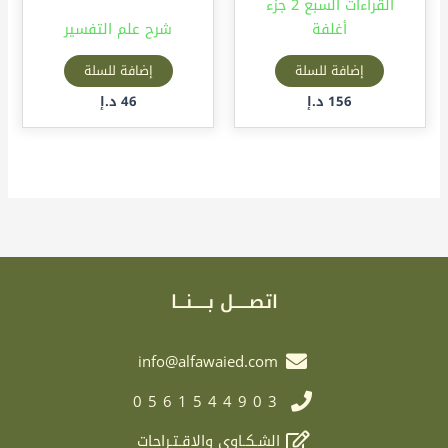
القراءات السبع 2 جزء
أغلفة
شرح علم التفسير
إضافة للسلة
إضافة للسلة
156
د.إ
46
د.إ
اتصـــــل بـــــنـــا
info@alfawaied.com
0561544903
الشـكـاوى والاقـتـراحات