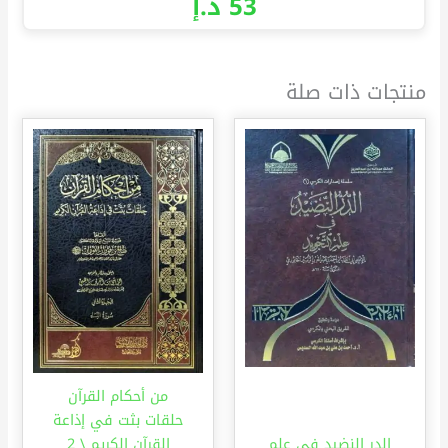
53
د.إ
منتجات ذات صلة
من أحكام القرآن
حلقات بثت في إذاعة
الدر النضيد في علم
القرآن الكريم \ 2