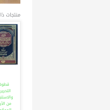
منتجات ذا
قطوف
التحرير
والاستنب
من الآي
المحكم