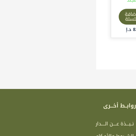
ضافة
لسلة
8
د.إ
وابــط أخـــرى
نــبـــذة عــــن الــــدار