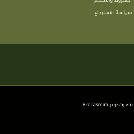
الشــروط والأحـكام
سـياسـة الاسترجاع
بناء وتطوير
ProTasmim