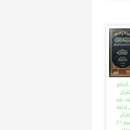
أحكام
قرآن
ات بثت
إذاعة
قرآن
الكريم \ 2
جلد