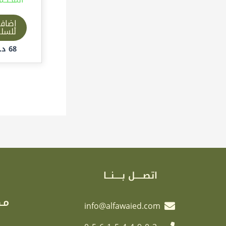
إضاف
للسل
68
د.إ
اتصـــــل بـــــنـــا
مـك
info@alfawaied.com