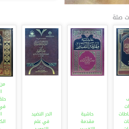
ت صلة
من 
ال
حلق
ات
في 
اطات
حاشية
الدر النضيد
ال
ات
مقدمة
في علم
ات
التفسير
التجويد
م