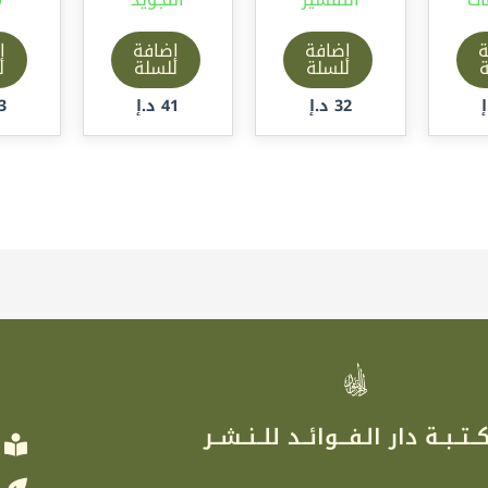
ة
إضافة
إضافة
إ
ة
للسلة
للسلة
ل
32
د.إ
41
د.إ
3
ر
ــتــبــة دار الـفـــوائــد للــنــشــر