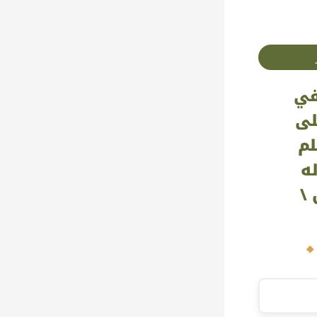
في
لى
لم
ه
 \