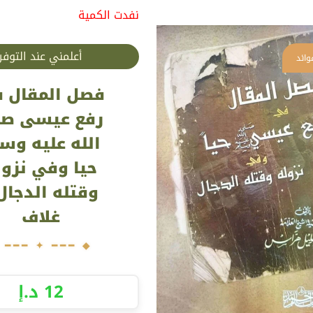
نفدت الكمية
أعلمني عند التوفر
فصل المقال 
رفع عيسى ص
الله عليه وس
حيا وفي نزول
وقتله الدجال
غلاف
12
د.إ