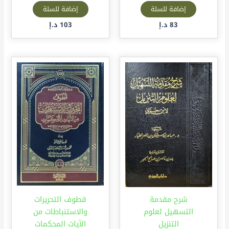
إضافة للسلة
إضافة للسلة
83
د.إ
103
د.إ
شرح مقدمة
قطوف التحريرات
التسهيل لعلوم
والاستنباطات من
التنزيل
الآيات المحكمات