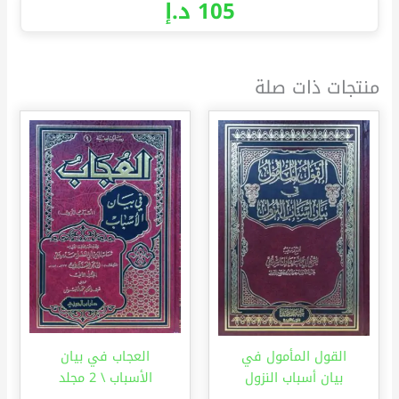
105
د.إ
منتجات ذات صلة
القول المأمول في
العجاب في بيان
بيان أسباب النزول
الأسباب \ 2 مجلد