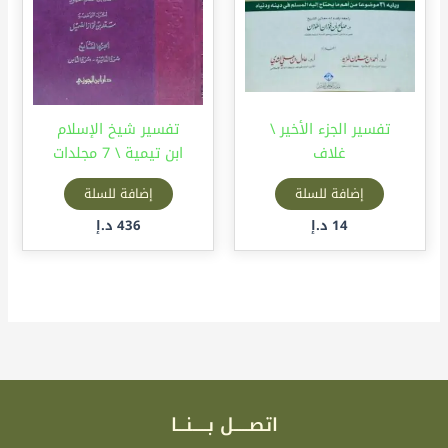
تفسير الجزء الأخير \
تفسير شيخ الإسلام
غلاف
ابن تيمية \ 7 مجلدات
إضافة للسلة
إضافة للسلة
14
د.إ
436
د.إ
اتصـــــل بـــــنـــا