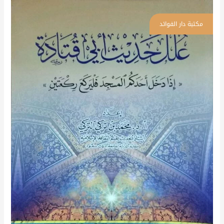
علل
حديث
أبي
قتادة
\
غلاف