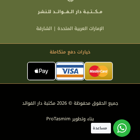
مـــكــــتـــبــة دار الـــفــــوائـــد للــنـشـر
الإمارات العربية المتحدة | الشارقة
خيارات دفع متكاملة
جميع الحقوق محفوظة © 2026 مكتبة دار الفوائد
بناء وتطوير
ProTasmim
مساعدة