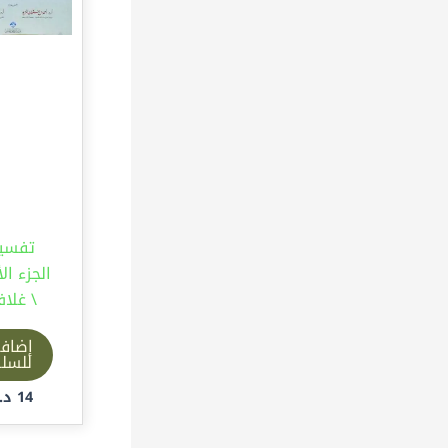
تفسير
الجزء الأ
\ غلا
إضاف
للسل
14
د.إ