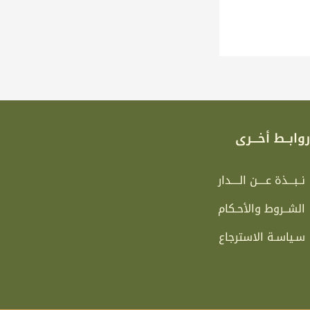
وابــط أخـــرى
نــبـــذة عــــن الــــدار
الشــروط والأحـكام
سـياسـة الاسترجاع