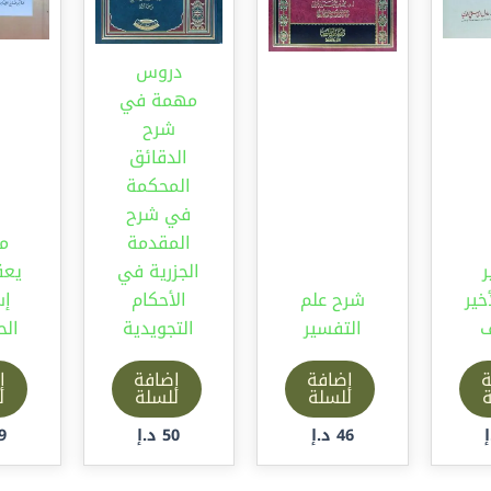
دروس
مهمة في
شرح
الدقائق
المحكمة
في شرح
المقدمة
م
الجزرية في
يعق
خير
شرح علم
الأحكام
إس
ف
التفسير
التجويدية
ال
ة
إضافة
إضافة
إ
ة
للسلة
للسلة
ل
46
د.إ
50
د.إ
9