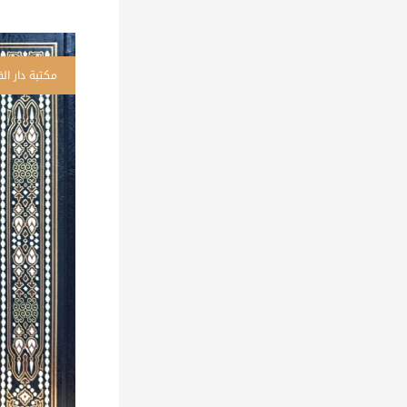
كم
ال
ال
م
طب
أص
ال
أح
بن
حن