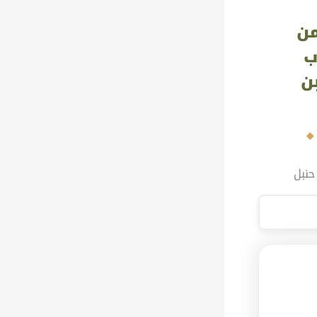
من
ب
ن
حنبل