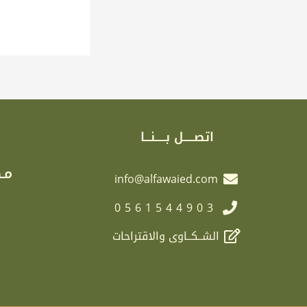
اتصـــــل بـــــنـــا
مـك
info@alfawaied.com
0561544903
الشــكــاوى والاقتراحات