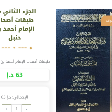
ية
الجزء الثاني 
جزء
ثاني
طبقات أصحا
ن
الإمام أحمد ب
قات
حنبل
حاب
إمام
مد
طبقات أصحاب الإمام أحمد بن 
بل
63
د.إ
الإجمالي:
د.إ 63
+
-