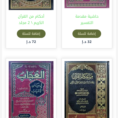
حاشية مقدمة
أحكام من القرآن
التفسير
الكريم \ 2 مجلد
إضافة للسلة
إضافة للسلة
32
د.إ
72
د.إ