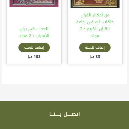
من أحكام القرآن
حلقات بثت في إذاعة
القرآن الكريم \ 2
العجاب في بيان
مجلد
الأسباب \ 2 مجلد
إضافة للسلة
إضافة للسلة
83
د.إ
103
د.إ
اتصـــــل بـــــنـــا