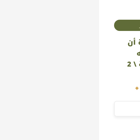
أن
ه
تأصيلاً ودراسة \ 2