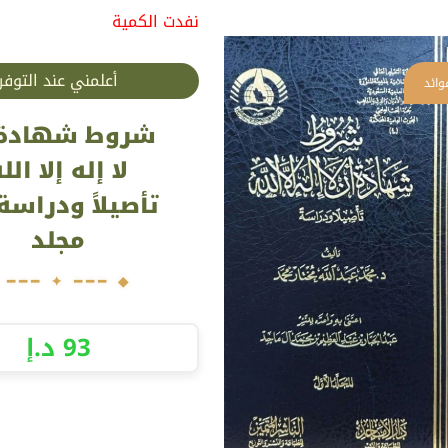
نفدت الكمية
أعلمني عند التوفر
شروط شهادة 
لا إله إلا الل
مجلد
93
د.إ