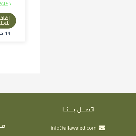
\ غلا
إضاف
للسل
14
د.إ
اتصـــــل بـــــنـــا
مـك
info@alfawaied.com