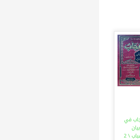
جاب في
بيان
الأسباب \ 2