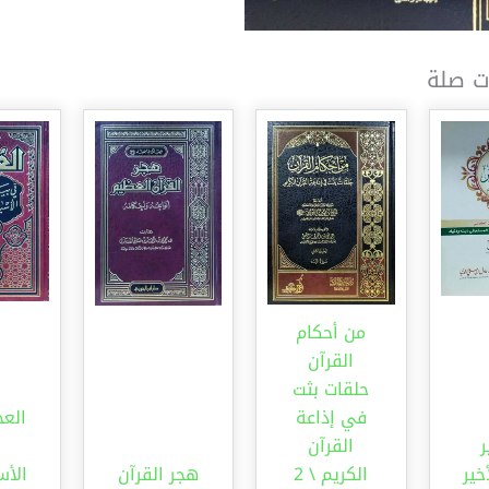
ت صلة
من أحكام
القرآن
حلقات بثت
في إذاعة
الع
القرآن
خير
الكريم \ 2
هجر القرآن