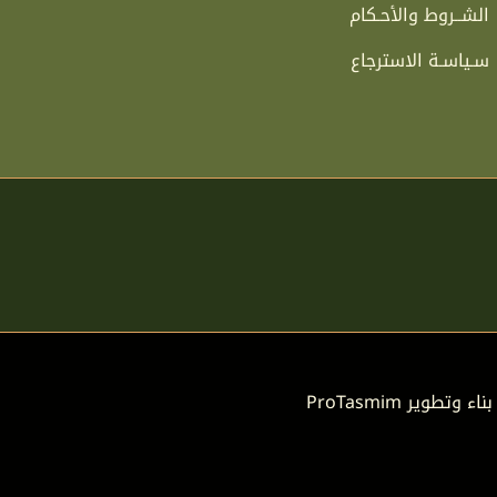
الشــروط والأحـكام
سـياسـة الاسترجاع
بناء وتطوير
ProTasmim