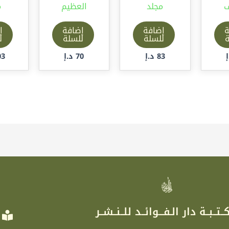
ف
مجلد
العظيم
م
ة
إضافة
إضافة
إ
ة
للسلة
للسلة
ل
83
د.إ
70
د.إ
03
ر
ــتــبــة دار الـفـــوائــد للــنــشــر