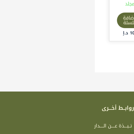
جلد
ضافة
لسلة
1
د.إ
وابــط أخـــرى
نــبـــذة عــــن الــــدار