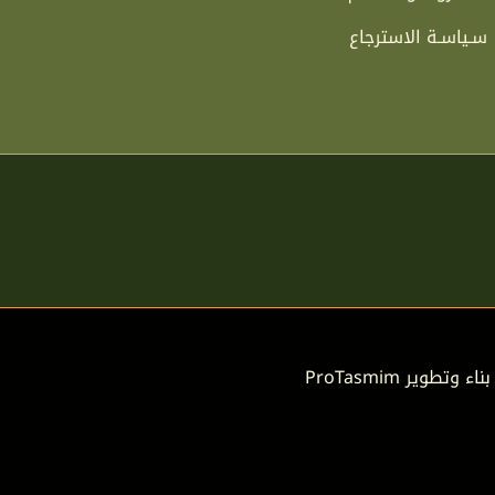
سـياسـة الاسترجاع
بناء وتطوير
ProTasmim