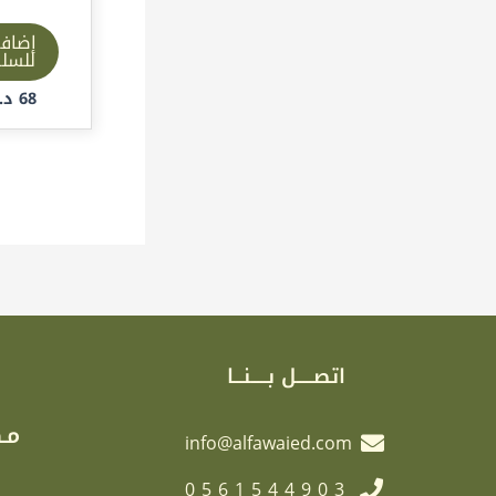
إضاف
للسل
68
د.إ
اتصـــــل بـــــنـــا
مـك
info@alfawaied.com
0561544903