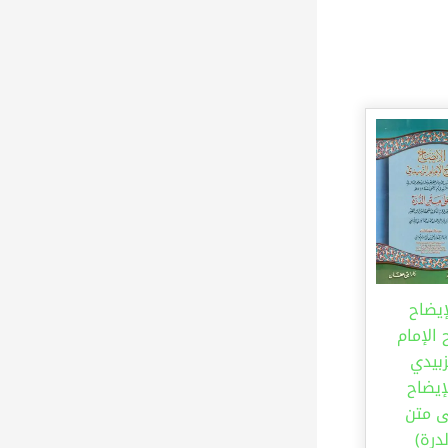
إيضاح
الإمام
زبيدي
لإيضاح
ى متن
لدرة)