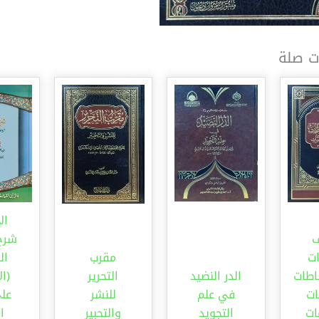
ت صلة
ال
شرح 
ات
مقرب
ال
اطات
الدر النضيد
التحرير
(ا
ات
في علم
للنشر
عل
ات
التجويد
والتحبير
ا