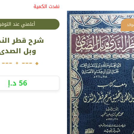
نفدت الكمية
أعلمني عند التوفر
شرح قطر الن
وبل الصدى
56
د.إ