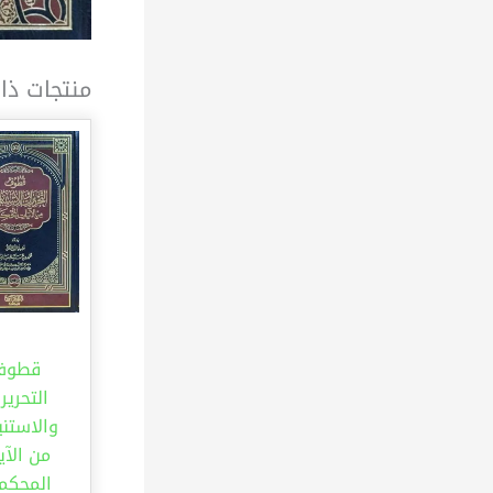
منتجات ذا
قطوف
التحرير
والاستنب
من الآي
المحكم