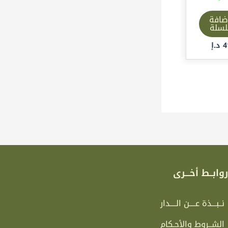
ضافة
لسلة
4
د.إ
وابــط أخـــرى
نــبـــذة عــــن الــــدار
الشــروط والأحـكام