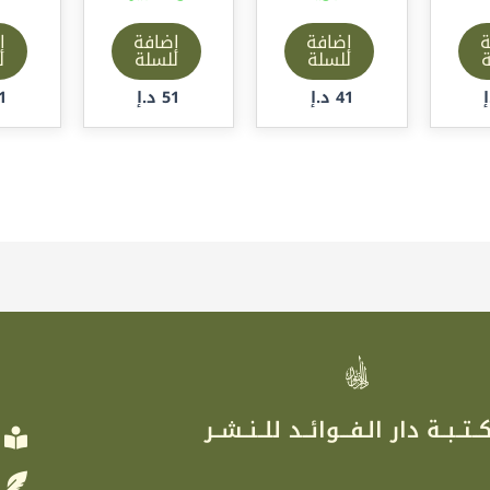
ة
إضافة
إضافة
إ
ة
للسلة
للسلة
ل
41
د.إ
51
د.إ
1
ر
ــتــبــة دار الـفـــوائــد للــنــشــر