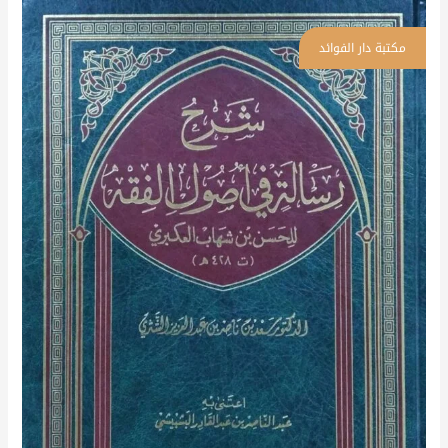
شرح
رسالة
في
أصول
الفقه
للحسن
بن
شهاب
العكبري