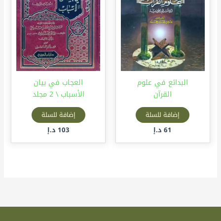
البدائع في علوم
العجاب في بيان
القرآن
الأسباب \ 2 مجلد
إضافة للسلة
إضافة للسلة
61
د.إ
103
د.إ