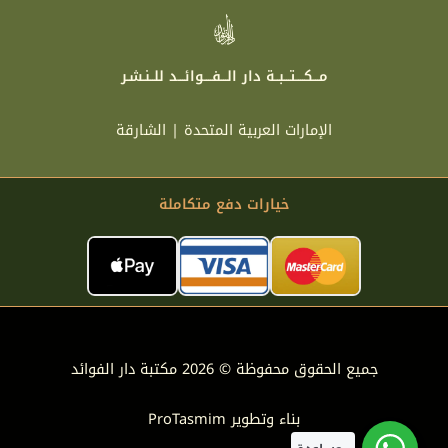
مـــكــــتـــبــة دار الـــفــــوائـــد للــنـشـر
الإمارات العربية المتحدة | الشارقة
خيارات دفع متكاملة
جميع الحقوق محفوظة © 2026 مكتبة دار الفوائد
بناء وتطوير
ProTasmim