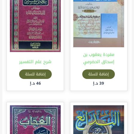
مفردة يعقوب بن
إسحاق الحضرمي
شرح علم التفسير
إضافة للسلة
إضافة للسلة
39
د.إ
46
د.إ