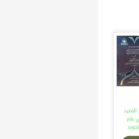
 النضيد
 علم
تجويد