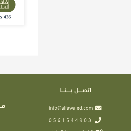
إضاف
للسل
436
د.
اتصـــــل بـــــنـــا
مـك
info@alfawaied.com
0561544903