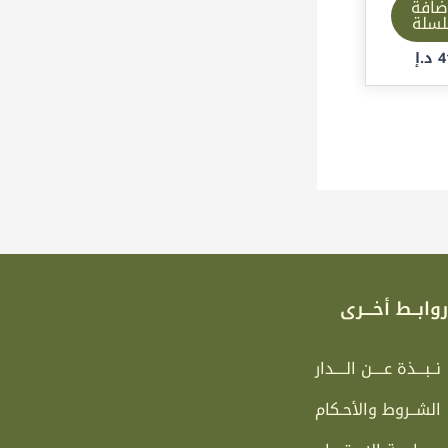
ضافة
لسلة
4
د.إ
وابــط أخـــرى
نــبـــذة عــــن الــــدار
الشــروط والأحـكام