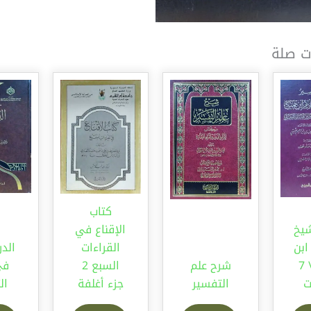
ت صلة
كتاب
يخ
الإقناع في
ابن
القراءات
الدر
تيمية \ 7
شرح علم
السبع 2
في
ت
التفسير
جزء أغلفة
ال