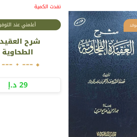
نفدت الكمية
أعلمني عند التوفر
شرح العقيد
الطحاوية
29
د.إ