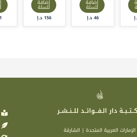
ة
إضافة
إضافة
إ
ة
للسلة
للسلة
ل
إ
46
د.إ
156
د.إ
1
ر
ــتــبــة دار الـفـــوائــد للــنــشــر
الإمارات العربية المتحدة | الشارقة