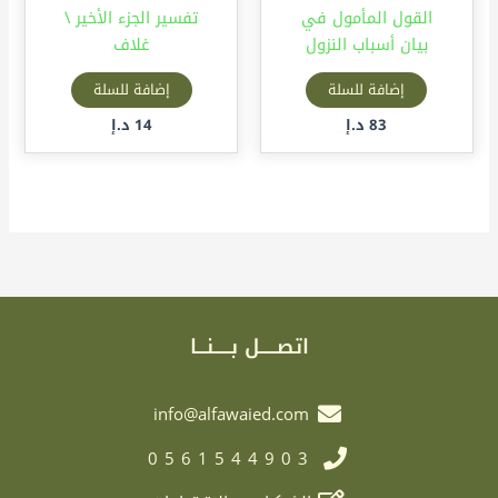
القول المأمول في
تفسير الجزء الأخير \
بيان أسباب النزول
غلاف
إضافة للسلة
إضافة للسلة
83
د.إ
14
د.إ
اتصـــــل بـــــنـــا
info@alfawaied.com
0561544903