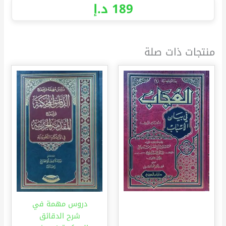
189
د.إ
منتجات ذات صلة
دروس مهمة في
شرح الدقائق