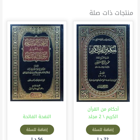
منتجات ذات صلة
أحكام من القرآن
الكريم \ 2 مجلد
النفحة الفائحة
إضافة للسلة
إضافة للسلة
72
د.إ
56
د.إ