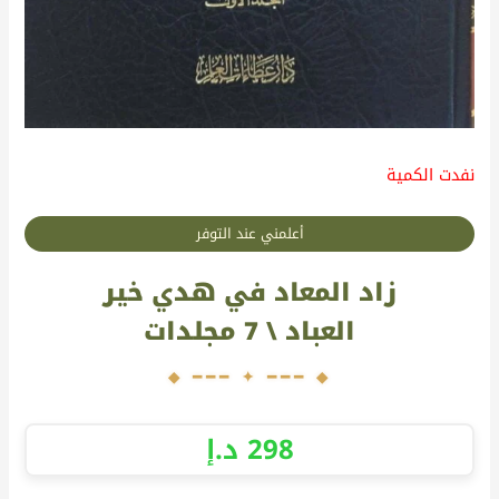
نفدت الكمية
أعلمني عند التوفر
زاد المعاد في هدي خير
العباد \ 7 مجلدات
298
د.إ