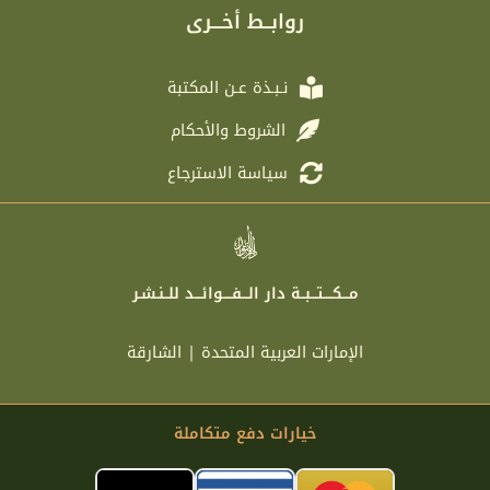
r
e
o
g
روابــط أخـــرى
a
r
o
r
m
k
a
m
نـبـذة عـن المكتبة
الشروط والأحكام
سياسة الاسترجاع
مـــكــــتـــبــة دار الـــفــــوائـــد للــنـشـر
الإمارات العربية المتحدة | الشارقة
خيارات دفع متكاملة