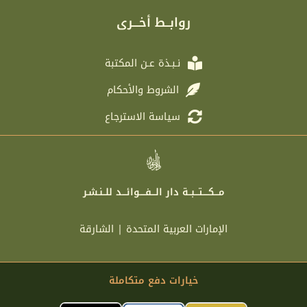
g
t
b
a
r
e
o
g
روابــط أخـــرى
a
r
o
r
m
k
a
m
نـبـذة عـن المكتبة
الشروط والأحكام
سياسة الاسترجاع
مـــكــــتـــبــة دار الـــفــــوائـــد للــنـشـر
الإمارات العربية المتحدة | الشارقة
خيارات دفع متكاملة