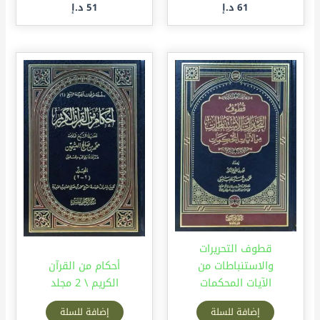
61
د.إ
51
د.إ
قطوف التحريرات
والاستنباطات من
أحكام من القرآن
الآيات المحكمات
الكريم \ 2 مجلد
إضافة للسلة
إضافة للسلة