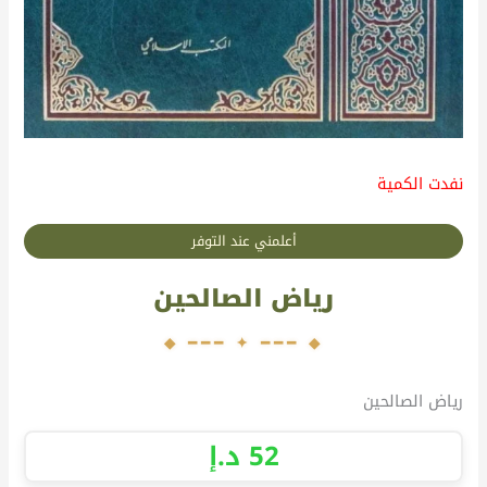
نفدت الكمية
أعلمني عند التوفر
رياض الصالحين
رياض الصالحين
52
د.إ