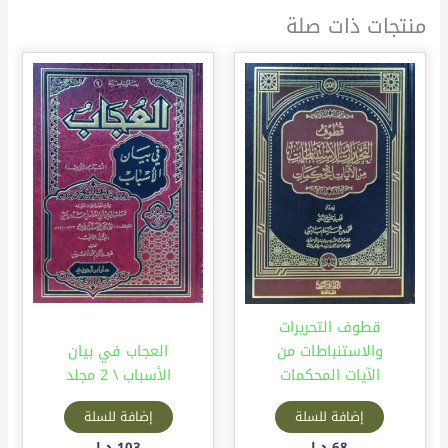
منتجات ذات صلة
قطوف التحريرات
والاستنباطات من
العجاب في بيان
الآيات المحكمات
الأسباب \ 2 مجلد
إضافة للسلة
إضافة للسلة
68
د.إ
103
د.إ