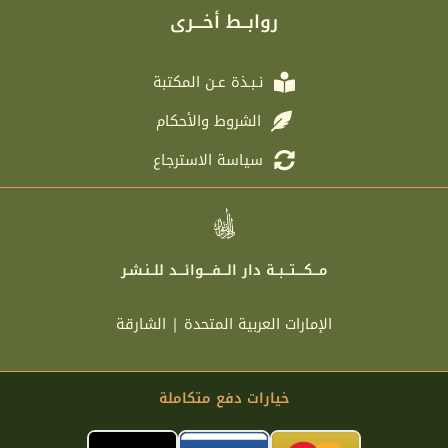
r
e
o
g
روابــط أخـــرى
a
r
o
r
m
k
a
m
نـبـذة عـن المكتبة
الشروط والأحكام
سياسة الاسترجاع
مـــكــــتـــبــة دار الـــفــــوائـــد للــنـشـر
الإمارات العربية المتحدة | الشارقة
خيارات دفع متكاملة