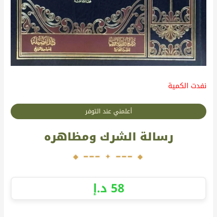
نفدت الكمية
أعلمني عند التوفر
رسالة الشرك ومظاهره
58
د.إ