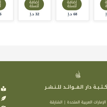
ة
إضافة
إضافة
إ
ة
للسلة
للسلة
ل
68
د.إ
32
د.إ
6
ر
ــتــبــة دار الـفـــوائــد للــنــشــر
الإمارات العربية المتحدة | الشارقة