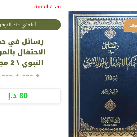
نفدت الكمية
أعلمني عند التوفر
رسائل في حك
الاحتفال بالمو
النبوي \ 2 مجلد
80
د.إ