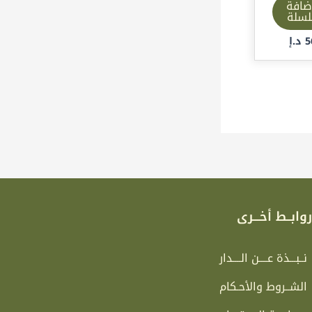
ضافة
لسلة
5
د.إ
وابــط أخـــرى
نــبـــذة عــــن الــــدار
الشــروط والأحـكام