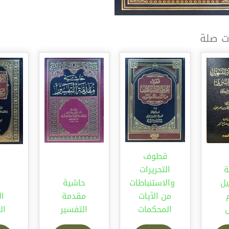
ت صلة
قطوف
ة
التحريرات
ل
والاستنباطات
حاشية
من الآيات
مقدمة
ال
ل
المحكمات
التفسير
ال