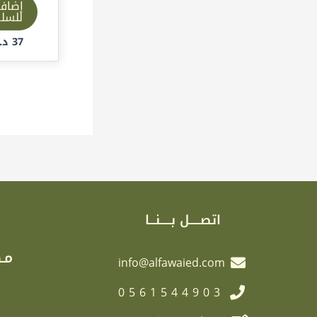
إضاف
للسل
37
د.إ
اتصـــــل بـــــنـــا
مـك
info@alfawaied.com
0561544903