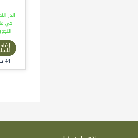
الدر الن
في عل
التجوي
إضاف
للسل
41
د.إ