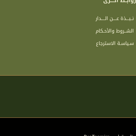
وابــط أخـــرى
نــبـــذة عــــن الــــدار
الشــروط والأحـكام
سـياسـة الاسترجاع