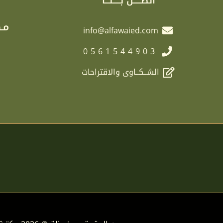
اتصـــــل بـــــنـــا
مـك
info@alfawaied.com
0561544903
الشــكــاوى والاقتراحات