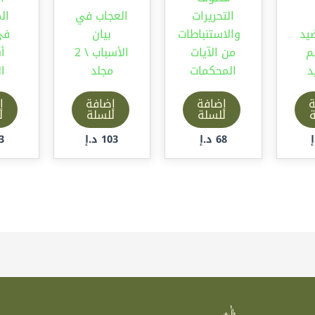
التحريرات
العجاب في
ال
ضيد
والاستنباطات
بيان
في
م
من الآيات
الأسباب \ 2
أ
د
المحكمات
مجلد
ا
ة
إضافة
إضافة
إ
ة
للسلة
للسلة
ل
68
د.إ
103
د.إ
3