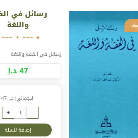
ية
رسائل في الف
ائل
ي
واللغة
فقه
للغة
رسائل في الفقه واللغة
47
د.إ
الإجمالي:
د.إ 47
+
-
إضافة للسلة