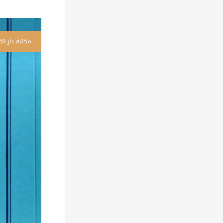
كم
رس
ف
ال
وا