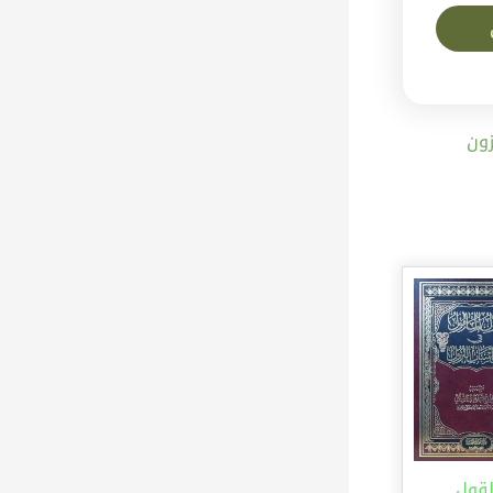
ون
لقول