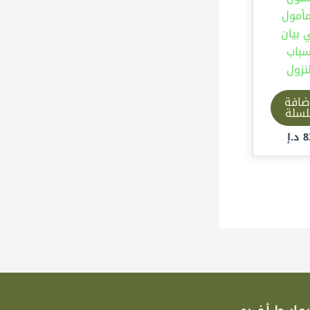
مأمول
 بيان
سباب
لنزول
ضافة
لسلة
8
د.إ