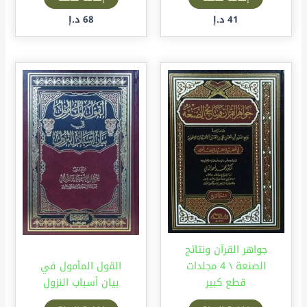
41
د.إ
68
د.إ
جواهر القرآن ونتائج
الصنعة \ 4 مجلدات
القول المأمول في
قطع كبير
بيان أسباب النزول