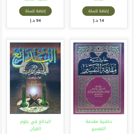
إضافة للسلة
إضافة للسلة
14
د.إ
94
د.إ
حاشية مقدمة
البدائع في علوم
التفسير
القرآن