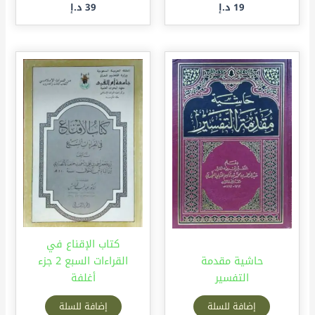
19
د.إ
39
د.إ
كتاب الإقناع في
حاشية مقدمة
القراءات السبع 2 جزء
التفسير
أغلفة
إضافة للسلة
إضافة للسلة