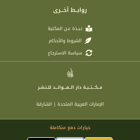
g
t
b
a
r
e
o
g
روابــط أخـــرى
a
r
o
r
m
k
a
m
نـبـذة عـن المكتبة
الشروط والأحكام
سياسة الاسترجاع
مـــكــــتـــبــة دار الـــفــــوائـــد للــنـشـر
الإمارات العربية المتحدة | الشارقة
خيارات دفع متكاملة