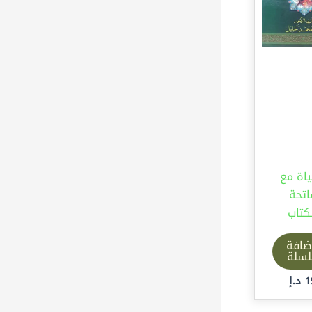
ياة مع
اتحة
كتاب
ضافة
لسلة
1
د.إ