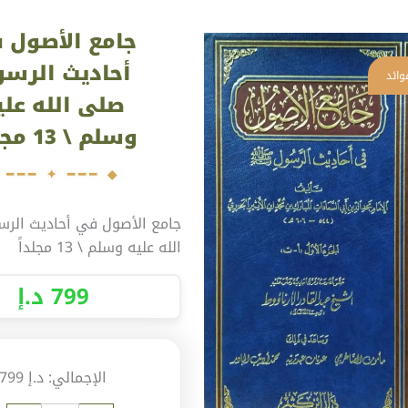
ية
جامع الأصول 
مع
أصول
أحاديث الرس
ي
صلى الله علي
اديث
وسلم \ 13 مجلداً
رسول
لى
له
يه
جامع الأصول في أحاديث الر
لم
الله عليه وسلم \ 13 مجلداً
799
د.إ
لداً
الإجمالي:
د.إ 799