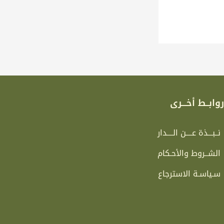
وابــط أخـــرى
نــبـــذة عــــن الــــدار
الشــروط والأحـكام
سـياسـة الاسترجاع