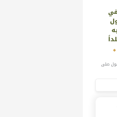
في
ول
ه
سول صلى