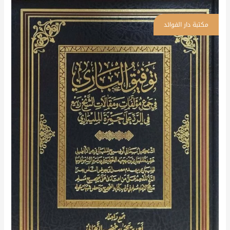
توفيق
الباري
في
جمع
مؤلفات
ومقالات
الشيخ
ربيع
في
الرد
على
حمزة
المليباري
\
2
مجلد