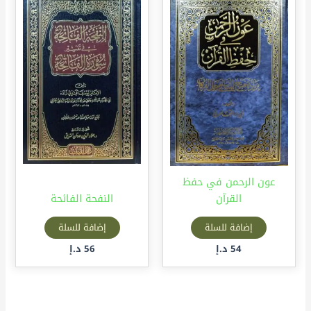
عون الرحمن في حفظ
القرآن
النفحة الفائحة
إضافة للسلة
إضافة للسلة
54
د.إ
56
د.إ