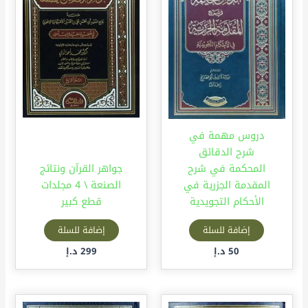
دروس مهمة في
شرح الدقائق
المحكمة في شرح
جواهر القرآن ونتائج
المقدمة الجزرية في
الصنعة \ 4 مجلدات
الأحكام التجويدية
قطع كبير
إضافة للسلة
إضافة للسلة
50
د.إ
299
د.إ