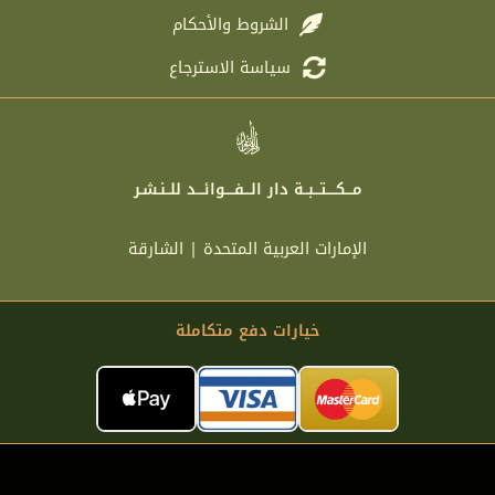
الشروط والأحكام
سياسة الاسترجاع
مـــكــــتـــبــة دار الـــفــــوائـــد للــنـشـر
الإمارات العربية المتحدة | الشارقة
خيارات دفع متكاملة