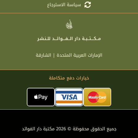
سياسة الاسترجاع
مـــكــــتـــبــة دار الـــفــــوائـــد للــنـشـر
الإمارات العربية المتحدة | الشارقة
خيارات دفع متكاملة
جميع الحقوق محفوظة © 2026 مكتبة دار الفوائد