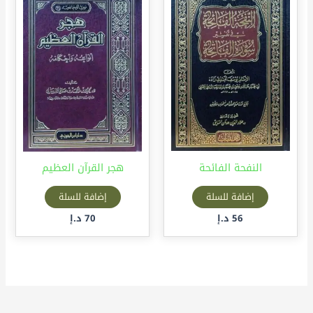
النفحة الفائحة
هجر القرآن العظيم
إضافة للسلة
إضافة للسلة
56
د.إ
70
د.إ