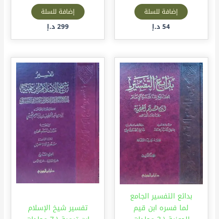
إضافة للسلة
إضافة للسلة
54
د.إ
299
د.إ
بدائع التفسير الجامع
لما فسره ابن قيم
تفسير شيخ الإسلام