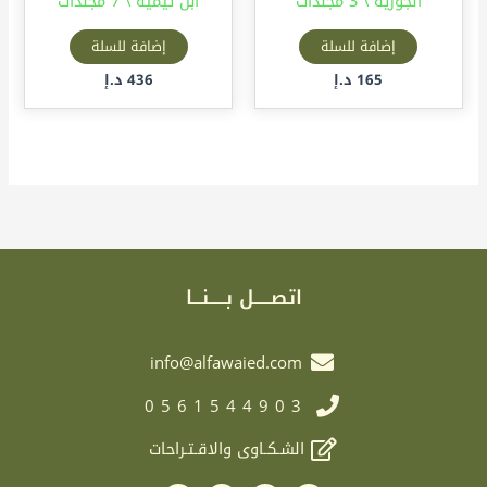
الجوزية \ 3 مجلدات
ابن تيمية \ 7 مجلدات
إضافة للسلة
إضافة للسلة
165
د.إ
436
د.إ
اتصـــــل بـــــنـــا
info@alfawaied.com
0561544903
الشـكـاوى والاقـتـراحات