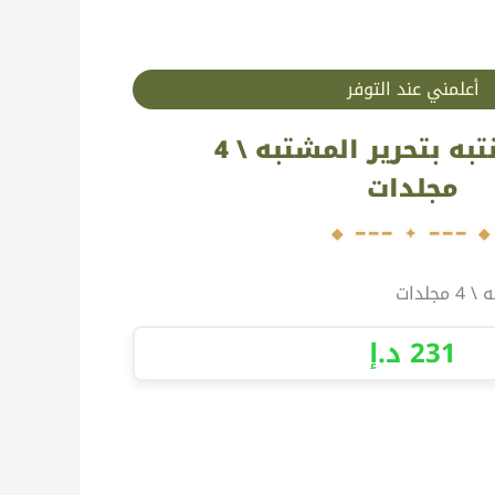
أعلمني عند التوفر
تبصير المنتبه بتحرير المشتبه \ 4
مجلدات
جلدات
231
د.إ