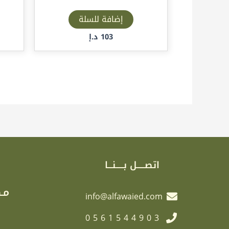
إضافة للسلة
103
د.إ
اتصـــــل بـــــنـــا
مـك
info@alfawaied.com
0561544903