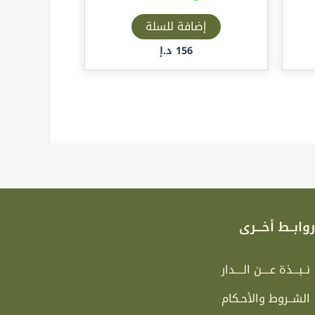
إضافة للسلة
156
د.إ
وابــط أخـــرى
نــبـــذة عــــن الــــدار
الشــروط والأحـكام