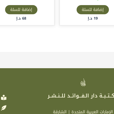
إضافة للسلة
إضافة للسلة
19
د.إ
68
د.إ
ر
ــتــبــة دار الـفـــوائــد للــنــشــر
الإمارات العربية المتحدة | الشارقة