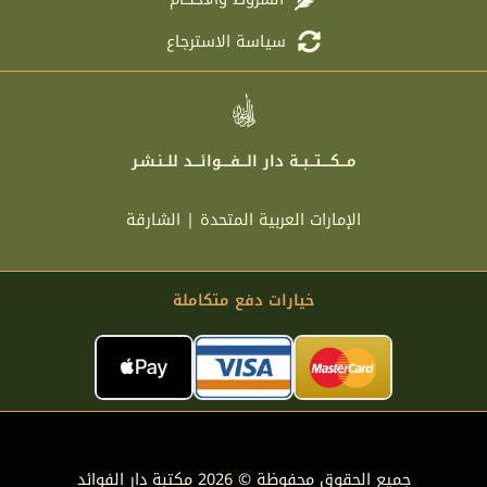
سياسة الاسترجاع
مـــكــــتـــبــة دار الـــفــــوائـــد للــنـشـر
الإمارات العربية المتحدة | الشارقة
خيارات دفع متكاملة
جميع الحقوق محفوظة © 2026 مكتبة دار الفوائد