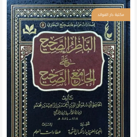
الناظر
الصحيح
على
الجامع
الصحيح
\
4
مجلدات