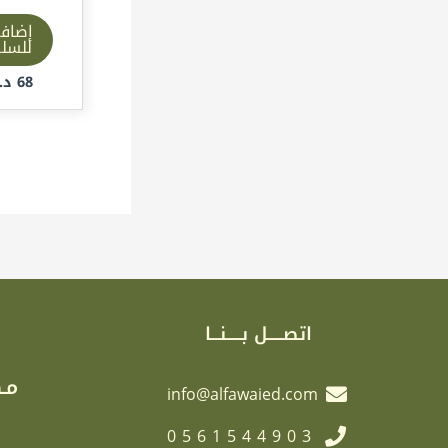
إضاف
للسل
68
د.إ
اتصـــــل بـــــنـــا
مـك
info@alfawaied.com
0561544903