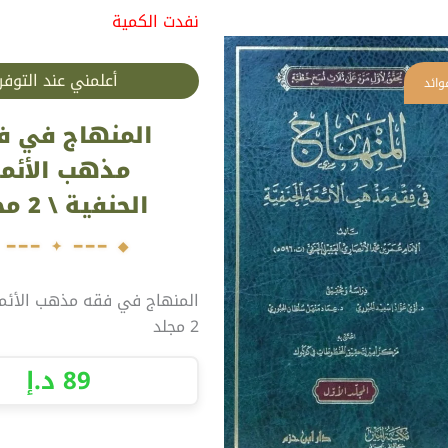
نفدت الكمية
أعلمني عند التوفر
المنهاج في ف
مذهب الأئم
الحنفية \ 2 مجلد
المنهاج في فقه مذهب الأئمة
2 مجلد
89
د.إ