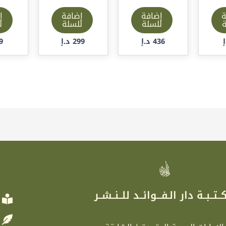
ة
إضافة
إضافة
إ
ة
للسلة
للسلة
ل
436
د.إ
299
د.إ
9
ر
ــتــبــة دار الـفـــوائــد للــنــشــر