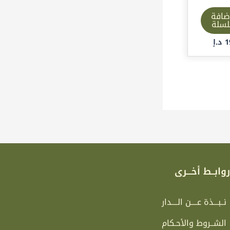
ضافة
لسلة
1
د.إ
وابــط أخـــرى
نــبـــذة عــــن الــــدار
الشــروط والأحـكام