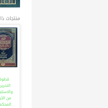
منتجات ذا
قطوف
التحرير
والاستنب
من الآي
المحكم