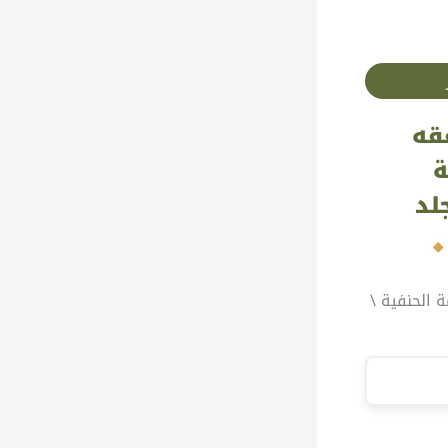
قه
ة
 الحنفية \