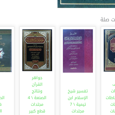
ت صلة
جواهر
القرآن
ات
تفسير شيخ
ونتائج
اطات
الإسلام ابن
الصنعة \ 4
الح
ات
تيمية \ 7
مجلدات
ف
ات
مجلدات
قطع كبير
ال