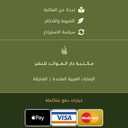
m
نـبـذة عـن المكتبة
الشروط والأحكام
سياسة الاسترجاع
مـــكــــتـــبــة دار الـــفــــوائـــد للــنـشـر
الإمارات العربية المتحدة | الشارقة
خيارات دفع متكاملة