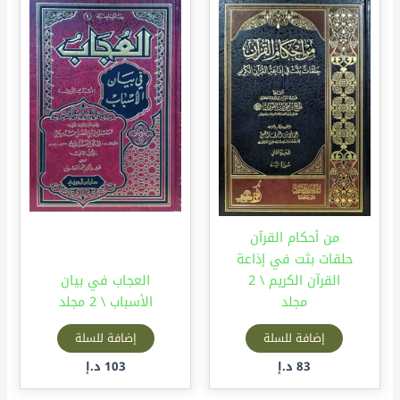
من أحكام القرآن
حلقات بثت في إذاعة
القرآن الكريم \ 2
العجاب في بيان
مجلد
الأسباب \ 2 مجلد
إضافة للسلة
إضافة للسلة
83
د.إ
103
د.إ