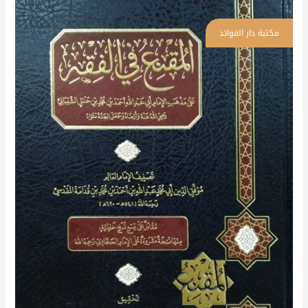
المقنع
في
الفقه
على
مذهب
الإمام
أبي
عبد
الله
أحمد
بن
محمد
بن
حنبل
الشيباني