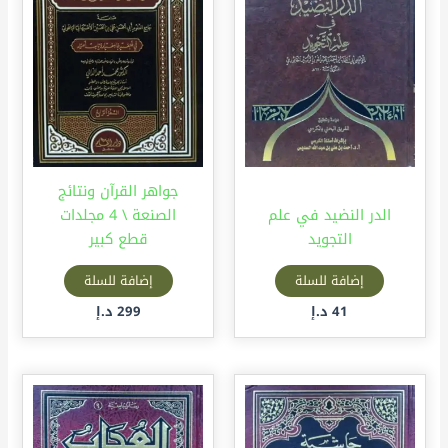
جواهر القرآن ونتائج
الدر النضيد في علم
الصنعة \ 4 مجلدات
التجويد
قطع كبير
إضافة للسلة
إضافة للسلة
41
د.إ
299
د.إ