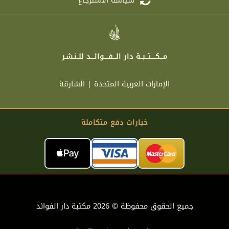
سياسة الاسترجاع
مـــكــــتـــبــة دار الـــفــــوائـــد للــنـشـر
الإمارات العربية المتحدة | الشارقة
خيارات دفع متكاملة
جميع الحقوق محفوظة © 2026 مكتبة دار الفوائد