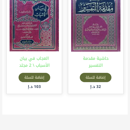
حاشية مقدمة
العجاب في بيان
التفسير
الأسباب \ 2 مجلد
إضافة للسلة
إضافة للسلة
32
د.إ
103
د.إ