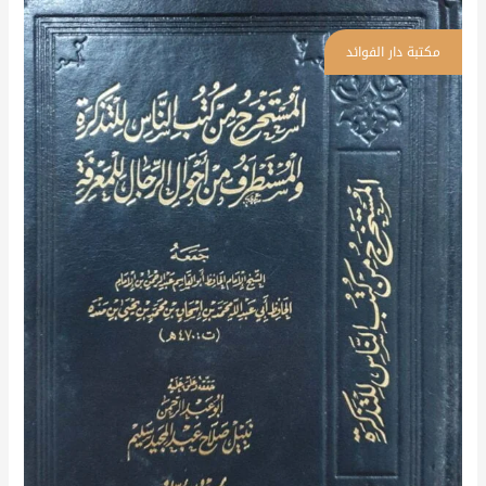
المستخرج
من
كتب
الناس
للتذكرة
والمستطرف
\
3
مجلدات