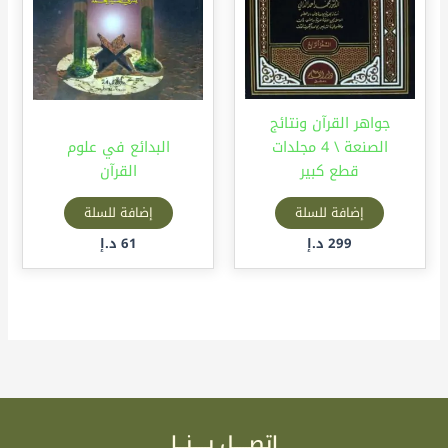
جواهر القرآن ونتائج
الصنعة \ 4 مجلدات
البدائع في علوم
قطع كبير
القرآن
إضافة للسلة
إضافة للسلة
299
د.إ
61
د.إ
اتصـــــل بـــــنـــا