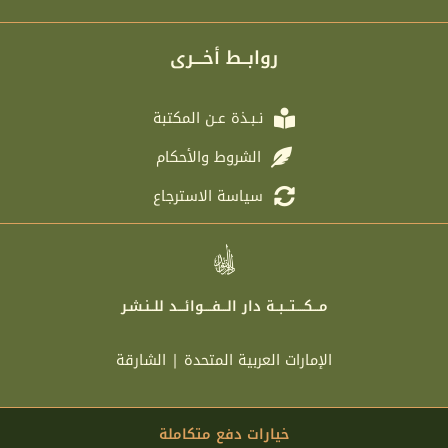
l
i
c
s
e
t
e
t
g
t
b
a
r
e
o
g
روابــط أخـــرى
a
r
o
r
m
k
a
m
نـبـذة عـن المكتبة
الشروط والأحكام
سياسة الاسترجاع
مـــكــــتـــبــة دار الـــفــــوائـــد للــنـشـر
الإمارات العربية المتحدة | الشارقة
خيارات دفع متكاملة