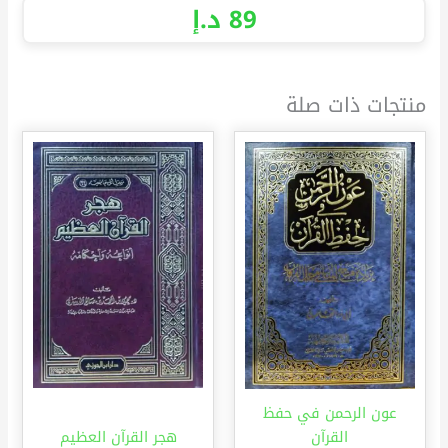
89
د.إ
منتجات ذات صلة
عون الرحمن في حفظ
القرآن
هجر القرآن العظيم