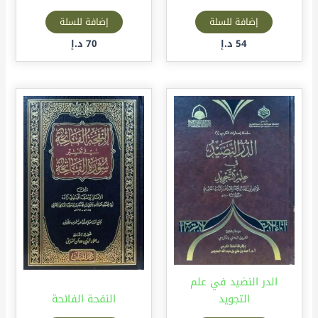
إضافة للسلة
إضافة للسلة
54
د.إ
70
د.إ
الدر النضيد في علم
التجويد
النفحة الفائحة