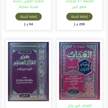
الصنعة \ 4 مجلدات
الثلاثة الأولى دراسة
قطع كبير
نقدية مقارنة
إضافة للسلة
إضافة للسلة
299
د.إ
94
د.إ
العجاب في بيان