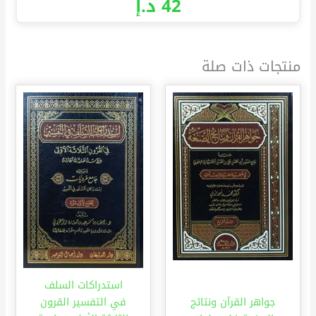
42
د.إ
منتجات ذات صلة
استدراكات السلف
جواهر القرآن ونتائج
في التفسير القرون