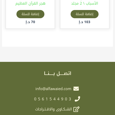
الأسباب \ 2 مجلد
هجر القرآن العظيم
إضافة للسلة
إضافة للسلة
103
د.إ
70
د.إ
اتصـــــل بـــــنـــا
info@alfawaied.com
0561544903
الشـكـاوى والاقـتـراحات