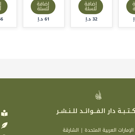
ة
إضافة
إضافة
إ
ة
للسلة
للسلة
ل
32
د.إ
61
د.إ
56
ر
ــتــبــة دار الـفـــوائــد للــنــشــر
الإمارات العربية المتحدة | الشارقة