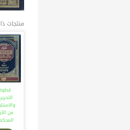
منتجات ذا
قطوف
التحرير
والاستنب
من الآي
المحكم