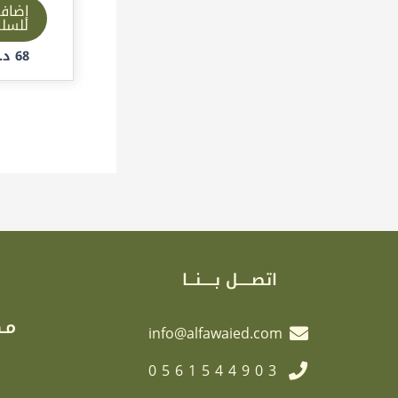
إضاف
للسل
68
د.إ
اتصـــــل بـــــنـــا
مـك
info@alfawaied.com
0561544903