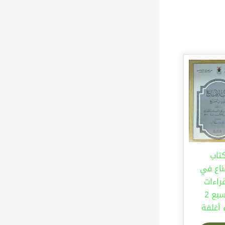
تاب
ناع في
راءات
السبع 2
 أغلفة