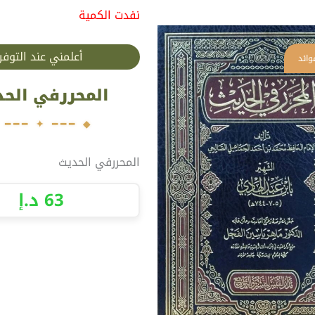
نفدت الكمية
أعلمني عند التوفر
المحررفي الحد
المحررفي الحديث
63
د.إ