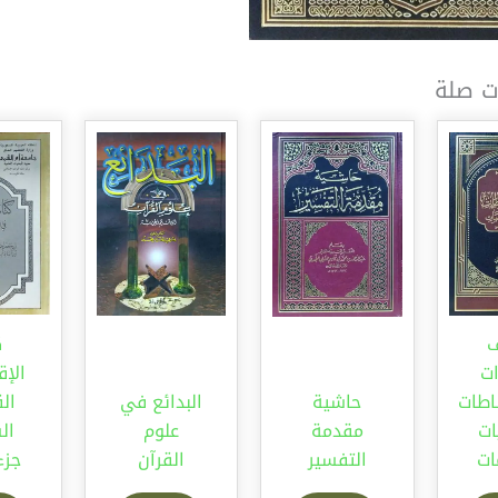
ت صلة
ك
ات
الإق
اطات
حاشية
البدائع في
الق
ات
مقدمة
علوم
ات
التفسير
القرآن
جزء