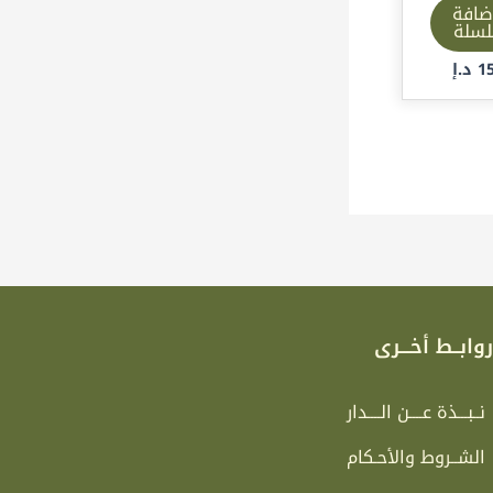
ضافة
لسلة
1
د.إ
وابــط أخـــرى
نــبـــذة عــــن الــــدار
الشــروط والأحـكام